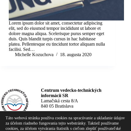
Lorem ipsum dolor sit amet, consectetur adipiscing
elit, sed do eiusmod tempor incididunt ut labore et
dolore magna aliqua. Scelerisque purus semper eget
duis. Quis blandit turpis cursus in hac habitasse
platea. Pellentesque eu tincidunt tortor aliquam nulla
facilisi. Sed…
Michelle Kozuchova
18. augusta 2020
Centrum vedecko-technických
informácií SR
Lamačská cesta 8/A
840 05 Bratislava
Helpdesk knižnice CVTI SR +421
Táto webová stránka používa cookies na spracúvanie a ukladanie údajov
2/222 001 34
za účelom riadneho fungovania tejto webstránky. Taktiež používame
kniznica@cvtisr.sk
cookies, za účelom vytvárania štatistík s cieľom zlepšiť používateľské